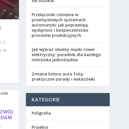
się oszukać
Przełączniki ciśnienia w
przemysłowych systemach
automatyki: jak poprawiają
E
wydajność i bezpieczeństwo
procesów produkcyjnych
Jak wybrać idealny męski rower
e, a
elektryczny: poradnik dla każdego
miłośnika jednośladów
Zmiana koloru auta folią:
praktyczne porady i wskazówki
KATEGORIE
OZWÓJ
Poligrafia
ZEDAM
Projekty