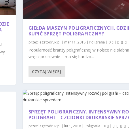
DZIE
GIEŁDA MASZYN POLIGRAFICZNYCH. GDZI
A
KUPIĆ SPRZĘT POLIGRAFICZNY?
przez
legatodruk.pl
|
mar 11, 2018
|
Poligrafia
|
0
|
Popularność branży poligraficznej w Polsce nie słabni
owy
wręcz przeciwnie – ma się bardzo...
CZYTAJ WIĘCEJ
SPRZĘT POLIGRAFICZNY. INTENSYWNY R
POLIGRAFII – CZCIONKI DRUKARSKIE SPR
przez
legatodruk.pl
|
lut 1, 2018
|
Poligrafia
|
0
|