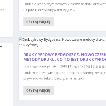
Druk nie jest niczym nowym – pierwsze druki drzewor
na papierze wykonywane były w...
est
CZYTAJ WIĘCEJ
DRUK CYFROWY BYDGOSZCZ. NOWOCZES
METODY DRUKU. CO TO JEST DRUK CYFR
przez
legatodruk.pl
|
sty 1, 2018
|
Poligrafia
|
0
|
Druk to inaczej wielokrotne odbicie tej samej treści, cz
przykładowo tekstu bądź grafiki na tak...
CZYTAJ WIĘCEJ