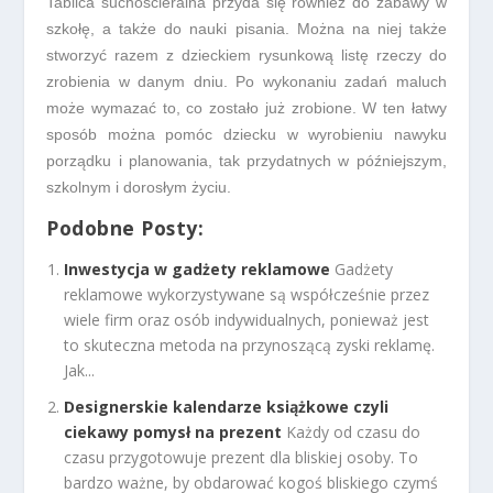
Tablica suchościeralna przyda się również do zabawy w
szkołę, a także do nauki pisania. Można na niej także
stworzyć razem z dzieckiem rysunkową listę rzeczy do
zrobienia w danym dniu. Po wykonaniu zadań maluch
może wymazać to, co zostało już zrobione. W ten łatwy
sposób można pomóc dziecku w wyrobieniu nawyku
porządku i planowania, tak przydatnych w późniejszym,
szkolnym i dorosłym życiu.
Podobne Posty:
Inwestycja w gadżety reklamowe
Gadżety
reklamowe wykorzystywane są współcześnie przez
wiele firm oraz osób indywidualnych, ponieważ jest
to skuteczna metoda na przynoszącą zyski reklamę.
Jak...
Designerskie kalendarze książkowe czyli
ciekawy pomysł na prezent
Każdy od czasu do
czasu przygotowuje prezent dla bliskiej osoby. To
bardzo ważne, by obdarować kogoś bliskiego czymś