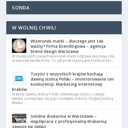
SONDA
W WOLNEJ CHWILI
Wizerunek marki – dlaczego jest tak
ważny? Firma brandingowa – agencja
brand design Warszawa
W dzisiejszych czasach wizerunek marki odgrywa kluczową rolę
w sukcesie każdej firmy. To, jak postrzegana jest marka przez …
Turyści z wszystkich krajów kochają
dawną stolicę Polski – monitorowanie cen
konkurencji. Marketing internetowy
Kraków
Kraków, dawną stolicę Polski, odwiedzają turyści z całego
świata, zachwycając się jego niezwykłą historią i bogatą kulturą.
Miasto …
Solidna drukarnia w Warszawie –
współpraca z profesjonalną drukarnią
zawsze się opłaci