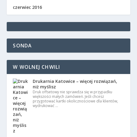
czerwiec 2016
SONDA
W WOLNEJ CHWILI
Drukarnia Katowice – więcej rozwiązań,
niż myślisz
Druk offsetowy nie sprawdza się w przypadku
większości małych zamówień. Jeśli chcesz
przygotować kartki okolicznościowe dla klientów,
wydrukować …