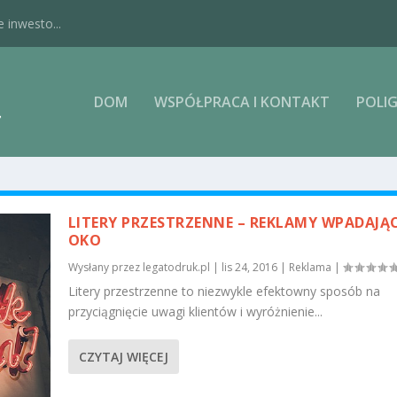
 inwesto...
DOM
WSPÓŁPRACA I KONTAKT
POLIG
LITERY PRZESTRZENNE – REKLAMY WPADAJĄ
OKO
Wysłany przez
legatodruk.pl
|
lis 24, 2016
|
Reklama
|
Litery przestrzenne to niezwykle efektowny sposób na
przyciągnięcie uwagi klientów i wyróżnienie...
CZYTAJ WIĘCEJ