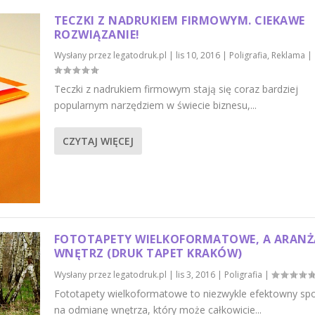
TECZKI Z NADRUKIEM FIRMOWYM. CIEKAWE
ROZWIĄZANIE!
Wysłany przez
legatodruk.pl
|
lis 10, 2016
|
Poligrafia
,
Reklama
|
Teczki z nadrukiem firmowym stają się coraz bardziej
popularnym narzędziem w świecie biznesu,...
CZYTAJ WIĘCEJ
FOTOTAPETY WIELKOFORMATOWE, A ARANŻ
WNĘTRZ (DRUK TAPET KRAKÓW)
Wysłany przez
legatodruk.pl
|
lis 3, 2016
|
Poligrafia
|
Fototapety wielkoformatowe to niezwykle efektowny sp
na odmianę wnętrza, który może całkowicie...