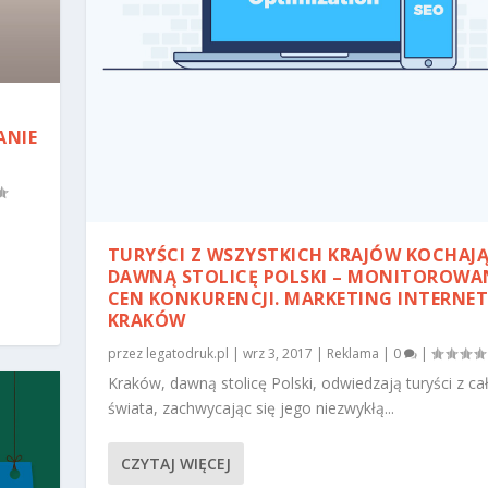
ANIE
TURYŚCI Z WSZYSTKICH KRAJÓW KOCHAJ
DAWNĄ STOLICĘ POLSKI – MONITOROWA
CEN KONKURENCJI. MARKETING INTERNE
KRAKÓW
przez
legatodruk.pl
|
wrz 3, 2017
|
Reklama
|
0
|
Kraków, dawną stolicę Polski, odwiedzają turyści z ca
świata, zachwycając się jego niezwykłą...
CZYTAJ WIĘCEJ