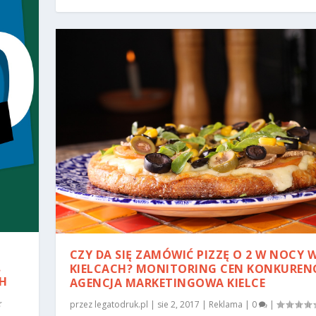
CZY DA SIĘ ZAMÓWIĆ PIZZĘ O 2 W NOCY 
.
KIELCACH? MONITORING CEN KONKURENC
H
AGENCJA MARKETINGOWA KIELCE
przez
legatodruk.pl
|
sie 2, 2017
|
Reklama
|
0
|