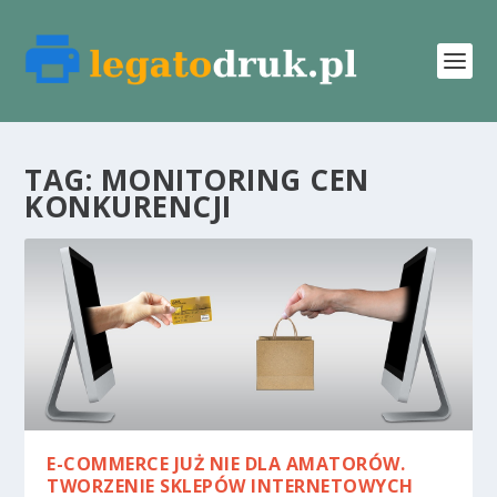
TAG:
MONITORING CEN
KONKURENCJI
E-COMMERCE JUŻ NIE DLA AMATORÓW.
TWORZENIE SKLEPÓW INTERNETOWYCH