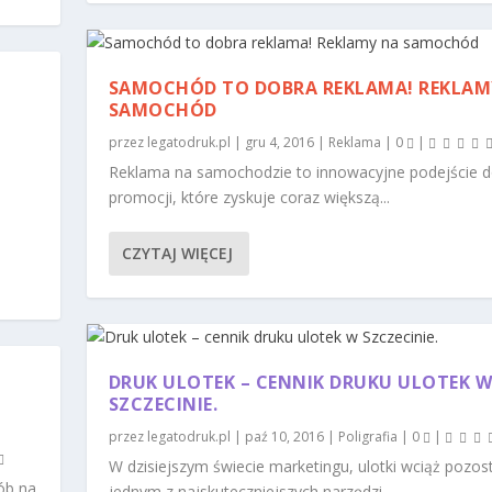
SAMOCHÓD TO DOBRA REKLAMA! REKLAM
SAMOCHÓD
przez
legatodruk.pl
|
gru 4, 2016
|
Reklama
|
0
|
Reklama na samochodzie to innowacyjne podejście 
promocji, które zyskuje coraz większą...
CZYTAJ WIĘCEJ
DRUK ULOTEK – CENNIK DRUKU ULOTEK 
SZCZECINIE.
przez
legatodruk.pl
|
paź 10, 2016
|
Poligrafia
|
0
|
W dzisiejszym świecie marketingu, ulotki wciąż pozos
sób na
jednym z najskuteczniejszych narzędzi...