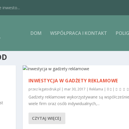
 inwesto...
DOM
WSPÓŁPRACA I KONTAKT
POLIG
ÓD
INWESTYCJA W GADŻETY REKLAMOWE
przez
legatodruk.pl
|
mar 30, 2017
|
Reklama
|
0
|
Gadżety reklamowe wykorzystywane są współcześnie
st
wiele firm oraz osób indywidualnych,...
CZYTAJ WIĘCEJ