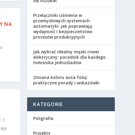
się oszukać
Przełączniki ciśnienia w
przemysłowych systemach
Y NA
automatyki: jak poprawiają
wydajność i bezpieczeństwo
procesów produkcyjnych
do
Jak wybrać idealny męski rower
elektryczny: poradnik dla każdego
miłośnika jednośladów
Zmiana koloru auta folią:
praktyczne porady i wskazówki
KATEGORIE
W
Poligrafia
tają
Projekty