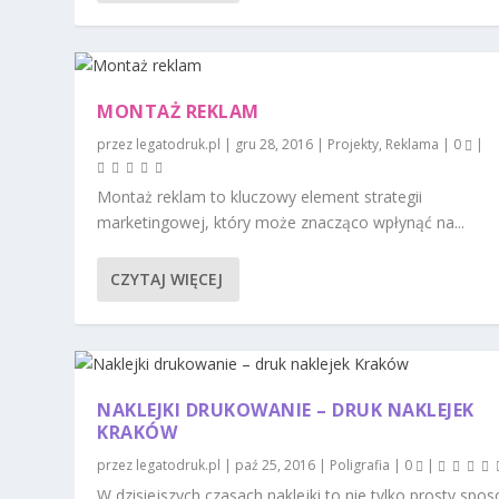
MONTAŻ REKLAM
przez
legatodruk.pl
|
gru 28, 2016
|
Projekty
,
Reklama
|
0
|
Montaż reklam to kluczowy element strategii
marketingowej, który może znacząco wpłynąć na...
CZYTAJ WIĘCEJ
NAKLEJKI DRUKOWANIE – DRUK NAKLEJEK
KRAKÓW
przez
legatodruk.pl
|
paź 25, 2016
|
Poligrafia
|
0
|
W dzisiejszych czasach naklejki to nie tylko prosty spo