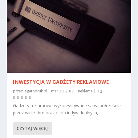
INWESTYCJA W GADŻETY REKLAMOWE
przez
legatodruk.pl
|
mar 30, 2017
|
Reklama
|
0
|
Gadżety reklamowe wykorzystywane są współcześnie
przez wiele firm oraz osób indywidualnych,...
CZYTAJ WIĘCEJ