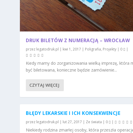
DRUK BILETÓW Z NUMERACJĄ – WROCŁAW
przez
legatodruk.pl
|
kwi 1, 2017
|
Poligrafia
,
Projekty
|
0
|
Kiedy mamy do zorganizowania wielką imprezę, która 
być biletowana, konieczne będzie zamówienie...
CZYTAJ WIĘCEJ
BŁĘDY LEKARSKIE I ICH KONSEKWENCJE
przez
legatodruk.pl
|
lut 27, 2017
|
Ze świata
|
0
|
Niekiedy rodzina zmarłej osoby, która przeszła operację