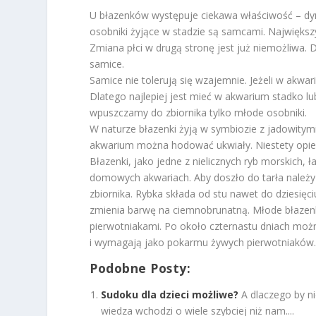
U błazenków występuje ciekawa właściwość – dym
osobniki żyjące w stadzie są samcami. Największy
Zmiana płci w drugą stronę jest już niemożliwa.
samice.
Samice nie tolerują się wzajemnie. Jeżeli w akwar
Dlatego najlepiej jest mieć w akwarium stadko l
wpuszczamy do zbiornika tylko młode osobniki.
W naturze błazenki żyją w symbiozie z jadowitymi
akwarium można hodować ukwiały. Niestety opieka
Błazenki, jako jedne z nielicznych ryb morskich
domowych akwariach. Aby doszło do tarła należy
zbiornika. Rybka składa od stu nawet do dziesięciu 
zmienia barwę na ciemnobrunatną. Młode błazenki
pierwotniakami. Po około czternastu dniach moż
i wymagają jako pokarmu żywych pierwotniaków. 
Podobne Posty:
Sudoku dla dzieci możliwe?
A dlaczego by n
wiedza wchodzi o wiele szybciej niż nam....