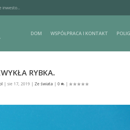
 inwesto...
DOM
WSPÓŁPRACA I KONTAKT
POLIG
ZWYKŁA RYBKA.
pl
|
sie 17, 2019
|
Ze świata
|
0
|