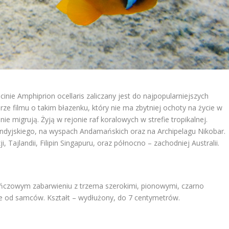
acinie Amphiprion ocellaris zaliczany jest do najpopularniejszych
e filmu o takim błazenku, który nie ma zbytniej ochoty na życie w
ie migrują. Żyją w rejonie raf koralowych w strefie tropikalnej.
ndyjskiego, na wyspach Andamańskich oraz na Archipelagu Nikobar.
Tajlandii, Filipin Singapuru, oraz północno – zachodniej Australii.
ńczowym zabarwieniu z trzema szerokimi, pionowymi, czarno
e od samców. Kształt – wydłużony, do 7 centymetrów.