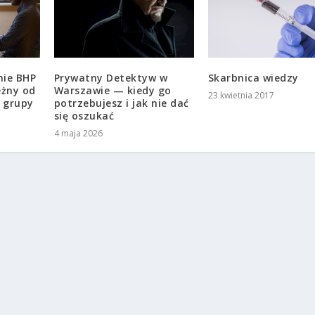
nie BHP
Skarbnica wiedzy
Prywatny Detektyw w
eżny od
Warszawie — kiedy go
23 kwietnia 2017
i grupy
potrzebujesz i jak nie dać
się oszukać
4 maja 2026