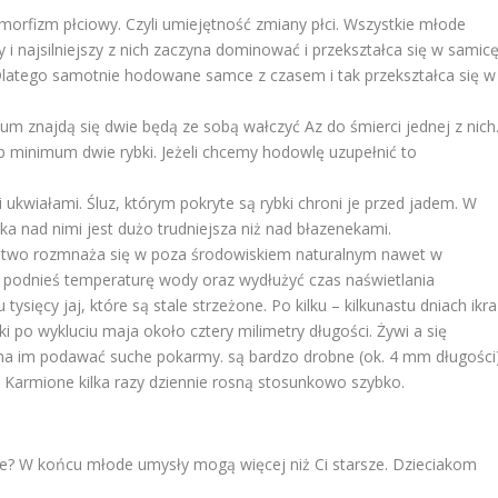
orfizm płciowy. Czyli umiejętność zmiany płci. Wszystkie młode
 i najsilniejszy z nich zaczyna dominować i przekształca się w samicę
 Dlatego samotnie hodowane samce z czasem i tak przekształca się w
ium znajdą się dwie będą ze sobą wałczyć Az do śmierci jednej z nich
ub minimum dwie rybki. Jeżeli chcemy hodowlę uzupełnić to
 ukwiałami. Śluz, którym pokryte są rybki chroni je przed jadem. W
 nad nimi jest dużo trudniejsza niż nad błazenekami.
, łatwo rozmnaża się w poza środowiskiem naturalnym nawet w
 podnieś temperaturę wody oraz wydłużyć czas naświetlania
tysięcy jaj, które są stale strzeżone. Po kilku – kilkunastu dniach ikra
 po wykluciu maja około cztery milimetry długości. Żywi a się
na im podawać suche pokarmy. są bardzo drobne (ok. 4 mm długości
Karmione kilka razy dziennie rosną stosunkowo szybko.
ie? W końcu młode umysły mogą więcej niż Ci starsze. Dzieciakom